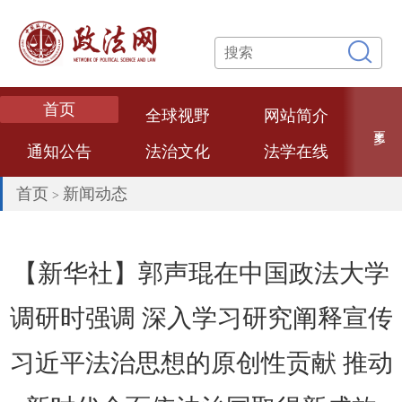
首页
全球视野
网站简介
更多
通知公告
法治文化
法学在线
专题专栏
网络课堂
法学论文
首页
新闻动态
>
数智政法
法学专家
法治政府
热点评述
经典案例
法大文创
【新华社】郭声琨在中国政法大学
普法视频
联系我们
调研时强调 深入学习研究阐释宣传
习近平法治思想的原创性贡献 推动