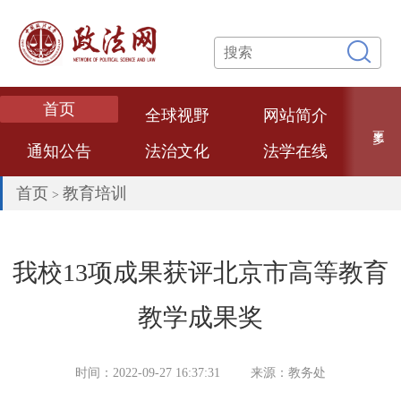
首页
全球视野
网站简介
更多
通知公告
法治文化
法学在线
专题专栏
网络课堂
法学论文
首页
教育培训
>
数智政法
法学专家
法治政府
热点评述
经典案例
法大文创
我校13项成果获评北京市高等教育
普法视频
联系我们
教学成果奖
时间：2022-09-27 16:37:31
来源：教务处