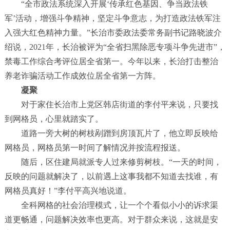
“
全市政法系统深入开展
‘
传承红色基因、争当政法铁
军
’
活动，增强斗争精神，坚定斗争意志，为打造政法铁军注
入强大红色精神力量。
”
长治市委政法委常务副书记路晓波介
绍说，
2021
年，长治被评为
“
全省扫黑除恶专项斗争先进市
”
，
禁毒工作综合考评位居全省第一。今年以来，长治打击整治
养老诈骗活动工作成效位居全省第一方阵。
凝聚
对于家住长治市上党区韩店街道的李付平来说，只要找
到网格员，心里就踏实了。
道路一旁大树的树枝剐蹭到房顶瓦片了，他立即反映给
网格员，网格员第一时间了解情况并按流程报送。
随后，区住建局就派专人过来修剪树枝。
“
一天的时间，
反映的问题就解决了，以前遇上这事我都不知道去找谁，有
网格员真好！
”
李付平高兴地说道。
全科网格的社会治理模式，让一个个看似小小的诉求渠
道更畅通，问题解决效率也更高。对于群众来说，这就是安