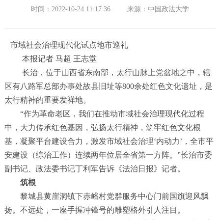
时间：2022-10-24 11:17:36
来源：中国政法大学
市域社会治理现代化试点地市巡礼
本报记者
马超
王志堂
长治，位于山西省东南部，太行山脉上党盆地之中，辖
区有八路军总部办事处故县旧址等
800
余处红色文化遗址，是
太行精神的重要发祥地。
“
作为革命老区，我们在推动市域社会治理现代化过程
中，大力传承红色基因，弘扬太行精神，筑牢红色文化根
基，凝聚平台建设合力，激发市域社会治理
‘
内动力
’
，全市平
安建设（综治工作）连续两年位居全省第一方阵。
”
长治市委
副书记、政法委书记丁利军告诉《法治日报》记者。
筑根
黎城县黄崖洞镇下赤峪村党群服务中心门前国旗迎风飘
扬。不远处，一座手握冲锋号的雕塑格外引人注目。