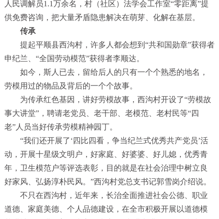
人民调解员
1.1
万余名，村（社区）法学会工作室
“
零距离
”
提
供免费咨询，把大量矛盾隐患解决在萌芽、化解在基层。
传承
提起平顺县西沟村，许多人都会想到
“
共和国勋章
”
获得者
申纪兰、
“
全国劳动模范
”
获得者李顺达。
如今，斯人已去，留给后人的只有一个个熟悉的地名，
劳模用过的物品及背后的一个个故事。
为传承红色基因，讲好劳模故事，西沟村开设了
“
劳模故
事大讲堂
”
，聘请老党员、老干部、老模范、老村民等
“
四
老
”
人员当好传承劳模精神园丁。
“
我们还开展了
‘
四比四看，争当纪兰式优秀共产党员
’
活
动，开展十星级文明户，好家庭、好婆婆、好儿媳，优秀青
年，卫生模范户等评选表彰，目的就是在社会治理中树立良
好家风、弘扬淳朴民风。
”
西沟村党总支书记郭雪岗介绍说。
不只在西沟村，近年来，长治全面推进社会公德、职业
道德、家庭美德、个人品德建设，在全市积极开展以道德模