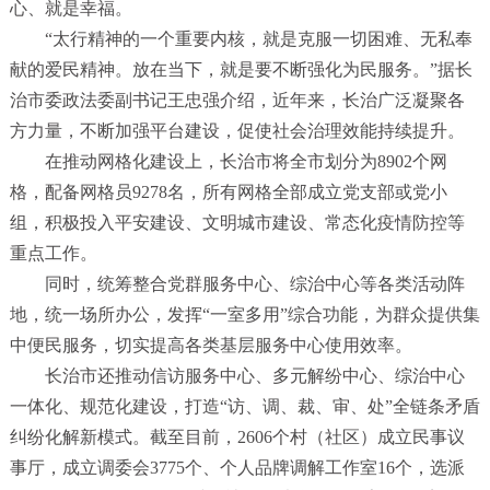
心、就是幸福。
“
太行精神的一个重要内核，就是克服一切困难、无私奉
献的爱民精神。放在当下，就是要不断强化为民服务。
”
据长
治市委政法委副书记王忠强介绍，近年来，长治广泛凝聚各
方力量，不断加强平台建设，促使社会治理效能持续提升。
在推动网格化建设上，长治市将全市划分为
8902
个网
格，配备网格员
9278
名，所有网格全部成立党支部或党小
组，积极投入平安建设、文明城市建设、常态化疫情防控等
重点工作。
同时，统筹整合党群服务中心、综治中心等各类活动阵
地，统一场所办公，发挥
“
一室多用
”
综合功能，为群众提供集
中便民服务，切实提高各类基层服务中心使用效率。
长治市还推动信访服务中心、多元解纷中心、综治中心
一体化、规范化建设，打造
“
访、调、裁、审、处
”
全链条矛盾
纠纷化解新模式。截至目前，
2606
个村（社区）成立民事议
事厅，成立调委会
3775
个、个人品牌调解工作室
16
个，选派