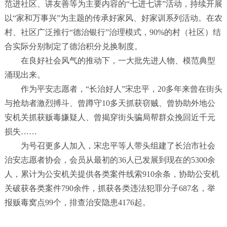
范进社区、讲友善等为主要内容的
“
七进七讲
”
活动，持续开展
以
“
家和万事兴
”
为主题的传承好家风、好家训系列活动。在农
村、社区广泛推行
“
德治银行
”
治理模式，
90%
的村（社区）结
合实际分别制定了德治积分兑换制度。
在良好社会风气的推动下，一大批先进人物、模范典型
涌现出来。
作为平安志愿者，
“
长治好人
”
宋忠平，
20
多年来曾在街头
与抢劫者激烈搏斗、曾蹲守
10
多天抓获窃贼、曾协助外地公
安机关抓获贩毒嫌疑人、曾揭穿街头骗局帮群众挽回近千元
损失
……
为号召更多人加入，宋忠平等人带头组建了长治市社会
治安志愿者协会，会员从最初的
36
人已发展到现在的
5300
余
人，累计为公安机关提供各类案件线索
910
余条，协助公安机
关破获各类案件
790
余件，抓获各类违法犯罪分子
687
名，举
报贩毒窝点
99
个，排查治安隐患
4176
起。