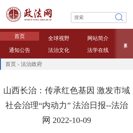
首页
全球视野
网站简介
更多
通知公告
法治文化
法学在线
专题专栏
网络课堂
法学论文
首页
法治政府
>
数智政法
法学专家
法治政府
热点评述
经典案例
法大文创
山西长治：传承红色基因 激发市域
普法视频
联系我们
社会治理“内动力” 法治日报--法治
网 2022-10-09