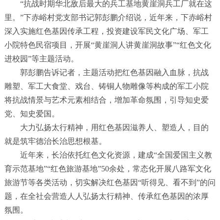
“
抗战时期华北敌后最大的兵工基地黄崖洞兵工厂就在这
里。
”
下赤峪村党支部书记郭彭鹏介绍说，近年来，下赤峪村
深入实施红色基因传承工程，投资建设军民文化广场、军工
小院特色民宿项目，开展
“
黄崖洞人讲黄崖洞故事
”“
红色文化
进校园
”
等主题活动。
郭彭鹏告诉记者，主题活动把红色基因融入血脉，抗战
雕塑、军工大食堂、戏台、铸铜人物雕像等构成的军工小院
将抗战情景与艺术元素相结合，增加革命氛围，引导知史爱
党、知史爱国。
大力弘扬太行精神，用红色基因滋养人、塑造人，目的
就是筑牢德治长治思想根基。
近年来，长治依托红色文化资源，建成
“
全国爱国主义教
育示范基地
”“
红色旅游基地
”50
余处，常态化开展八路军文化
旅游节等各类活动，切实解决红色基因
“
听得见、看不到
”
的问
题，在全社会营造人人弘扬太行精神、传承红色基因的浓厚
氛围。