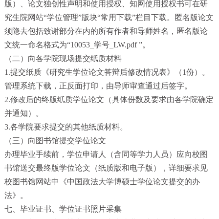
版）、论文独创性声明和使用授权、知网使用授权书可在研
究生院网站“学位管理”版块“常用下载”栏目下载。匿名版论文
须隐去包括致谢部分在内的所有作者和导师姓名，匿名版论
文统一命名格式为“
10053_
学号
_LW.pdf
”。
（二）向各学院现场提交纸质材料
1.提交纸质《研究生学位论文答辩后修改情况表》（
1
份）。
管理系统下载，正反面打印，由导师审查通过后签字。
2.修改后的终版纸质学位论文（具体份数及要求由各学院确定
并通知）。
3.各学院要求提交的其他纸质材料。
（三）向图书馆提交学位论文
办理毕业手续前，学位申请人（含同等学力人员）应向校图
书馆送交最终版学位论文（纸质版和电子版），详细要求见
校图书馆网站中《中国政法大学博硕士学位论文提交的办
法》。
七、毕业证书、学位证书照片采集