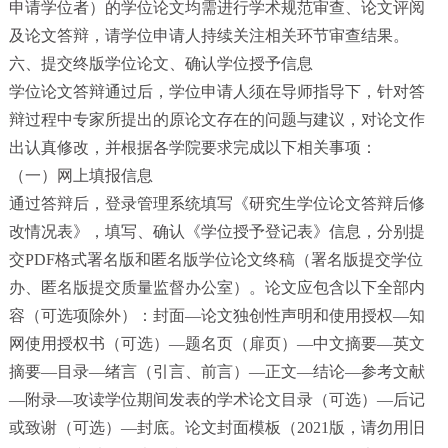
申请学位者）的学位论文均需进行学术规范审查、论文评阅
及论文答辩，请学位申请人持续关注相关环节审查结果。
六、提交终版学位论文、确认学位授予信息
学位论文答辩通过后，学位申请人须在导师指导下，针对答
辩过程中专家所提出的原论文存在的问题与建议，对论文作
出认真修改，并根据各学院要求完成以下相关事项：
（一）网上填报信息
通过答辩后，登录管理系统填写《研究生学位论文答辩后修
改情况表》，填写、确认《学位授予登记表》信息，分别提
交PDF格式署名版和匿名版学位论文终稿（署名版提交学位
办、匿名版提交质量监督办公室）。论文应包含以下全部内
容（可选项除外）：封面—论文独创性声明和使用授权—知
网使用授权书（可选）—题名页（扉页）—中文摘要—英文
摘要—目录—绪言（引言、前言）—正文—结论—参考文献
—附录—攻读学位期间发表的学术论文目录（可选）—后记
或致谢（可选）—封底。论文封面模板（2021版，请勿用旧