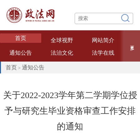
首页
全球视野
网站简介
更多
通知公告
法治文化
法学在线
专题专栏
网络课堂
法学论文
首页
通知公告
>
数智政法
法学专家
法治政府
热点评述
经典案例
法大文创
关于2022-2023学年第二学期学位授
普法视频
联系我们
予与研究生毕业资格审查工作安排
的通知