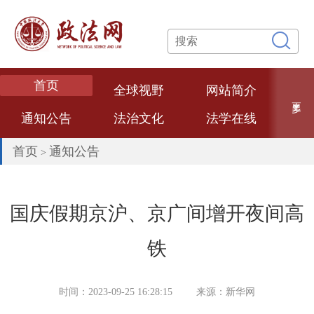
首页
全球视野
网站简介
更多
通知公告
法治文化
法学在线
专题专栏
网络课堂
法学论文
首页
通知公告
>
数智政法
法学专家
法治政府
热点评述
经典案例
法大文创
国庆假期京沪、京广间增开夜间高
普法视频
联系我们
铁
时间：2023-09-25 16:28:15
来源：新华网