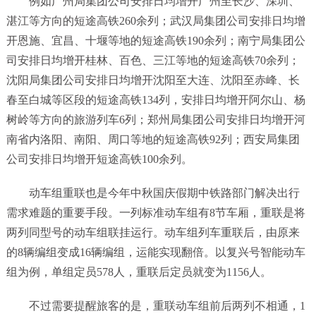
例如广州局集团公司安排日均增开广州至长沙、深圳、
湛江等方向的短途高铁260余列；武汉局集团公司安排日均增
开恩施、宜昌、十堰等地的短途高铁190余列；南宁局集团公
司安排日均增开桂林、百色、三江等地的短途高铁70余列；
沈阳局集团公司安排日均增开沈阳至大连、沈阳至赤峰、长
春至白城等区段的短途高铁134列，安排日均增开阿尔山、杨
树岭等方向的旅游列车6列；郑州局集团公司安排日均增开河
南省内洛阳、南阳、周口等地的短途高铁92列；西安局集团
公司安排日均增开短途高铁100余列。
动车组重联也是今年中秋国庆假期中铁路部门解决出行
需求难题的重要手段。一列标准动车组有8节车厢，重联是将
两列同型号的动车组联挂运行。动车组列车重联后，由原来
的8辆编组变成16辆编组，运能实现翻倍。以复兴号智能动车
组为例，单组定员578人，重联后定员就变为1156人。
不过需要提醒旅客的是，重联动车组前后两列不相通，1