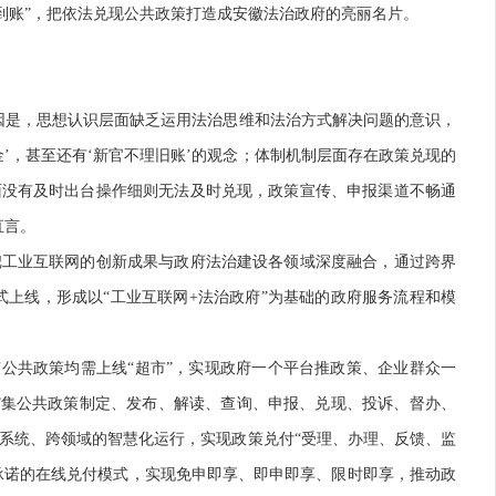
秒到账”，把依法兑现公共政策打造成安徽法治政府的亮丽名片。
是，思想认识层面缺乏运用法治思维和法治方式解决问题的意识，
’，甚至还有‘新官不理旧账’的观念；体制机制层面存在政策兑现的
面没有及时出台操作细则无法及时兑现，政策宣传、申报渠道不畅通
直言。
工业互联网的创新成果与政府法治建设各领域深度融合，通过跨界
正式上线，形成以“工业互联网+法治政府”为基础的政府服务流程和模
公共政策均需上线“超市”，实现政府一个平台推政策、企业群众一
”集公共政策制定、发布、解读、查询、申报、兑现、投诉、督办、
系统、跨领域的智慧化运行，实现政策兑付“受理、办理、反馈、监
用承诺的在线兑付模式，实现免申即享、即申即享、限时即享，推动政