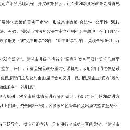
制定详细的兑现流程、开展政策解读，让企业和群众对政策既看得见
涉企政策前置协同审查，形成惠企政策‘合法性’‘公平性’‘颗粒
合法、有效。”芜湖市司法局合法性审查科副科长牛超说，今年1月至7
服务上线“免申即享”38件、“即申即享”22件，兑现金额4604.2万
双向监管”。芜湖市升级全省首个“招商引资合同履约监管信息平
行、监督、评估，全覆盖完善政务履约守诺机制，政府部门通过信息系
促政府部门主动及时全面履行合同义务，做到政府企业“双方”履约
确保服务“一站到底”。
告机制，对全市总体情况进行分析研判，指出存在问题和改进方
上招商引资合同2762份，各级履约监管单位提出履约监管意见652
问题导向、找准问题症结，是专项行动成功与否的关键。”芜湖市