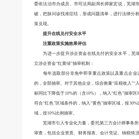
委依法治市办成员、市司法局副局长师家宏说，芜湖市
破，把脉问诊找准症结，形成问题清单，进行法律分
策兑现。
提升在线兑付安全水平
注重政策实施效果评估
为进一步提升涉企资金在线兑付的安全水平，芜湖市
立涉企资金“红黄绿”抽审机制：
每年选取部分非免申即享重点政策以及重点企业进行
的，全部抽审。对于其他企业，综合衡量“应税收入”“
标同比下降低于10%的（含10%），纳入“红色”抽审
符合“红色”区域条件的，纳入“黄色”抽审区域，按30%
域，按10%比例抽审。
芜湖市引入专业化力量，委托第三方会计师事务所采
审查，包括企业资质、财务报表、会计凭证、纳税情