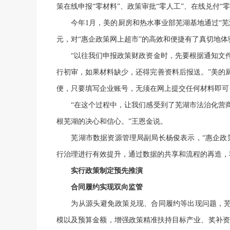
策在线申报“零材料”、政策审批“零人工”、在线兑付“零
今年1月，美的厨房和热水事业部芜湖基地通过“芜湖
元，对“惠企政策网上超市”的高效和便捷有了真切地体
“以往我们申报政策财政资金时，先要根据通知文件
行初审，如果材料缺少，还得完善资料后报送。”美的
便，只要填写企业账号，无须在网上提交任何材料即可
“在这个过程中，让我们感受到了芜湖市法治化营商
根芜湖的决心和信心。”王恩金说。
芜湖市数据资源管理局副局长杨俊表示，“惠企政策
行治理进行有效提升，通过数据的共享和流程的再造，
实行政策制定预先推演
合同履约实现双向监管
为从源头避免政策兑现、合同履约等出现问题，芜湖
模以及预算金额，增强政策精准扶持目标产业、奖补资