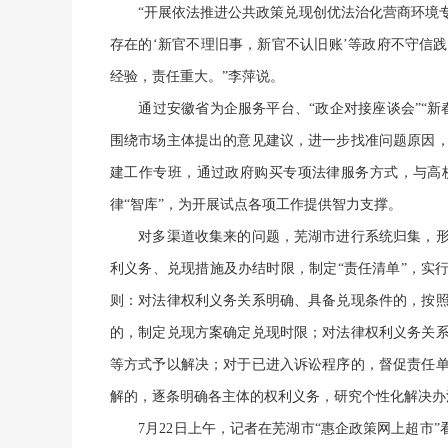
“开展依法推进公共政策兑现创优法治化营商环境专
存在的‘新官不理旧事，新官不认旧账’等政府不守信
经验，责任重大。”李萍说。
通过安徽省为企服务平台、“政企对接座谈会”“新
围绕市场主体提出的意见建议，进一步找准问题原因
建工作专班，通过政府购买专项法律服务方式，与高
律“智库”，为开展试点各项工作提供智力支撑。
对多渠道收集来的问题，芜湖市进行系统归集，形
利义务、兑现措施及办结时限，制定“责任清单”，实
则：对法律权利义务关系明确、具备兑现条件的，按
的，制定兑现方案确定兑现时限；对法律权利义务关
等方式予以解决；对于已进入诉讼程序的，督促责任
解的，逐条明确各主体的权利义务，研究个性化解决办
7月22日上午，记者在芜湖市“惠企政策网上超市”看