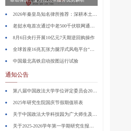
2026年秦皇岛知名律所推荐：深耕本土靠谱律所，全方位法律服务优势解析
老挝水电首次通过中老500千伏联网通道送达粤港澳大湾区
8月6日央行开展10亿元7天期逆回购操作
全球首座16兆瓦张力腿浮式风电平台“海油安澜号”正式投用
中国最北高铁启动按图运行试验
通知公告
第八届中国政法大学学位评定委员会2025年12月关于授予学位的决定
2025年研究生院国庆节假期值班表
关于中国政法大学科技园为广大师生及校友 提供相关服务项目的公告
关于2025-2026学年第一学期研究生报到注册事宜的通知