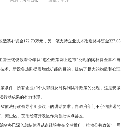
来源：法治日报
编辑：申洋
奖补资金172.79万元，另一笔支持企业技术改造奖补资金327.05
管王锡俊数着今年从“惠企政策网上超市”兑现的奖补资金喜不自
新技术、新设备达到提质增效扩能的目的，提供了极大的物质和心理
策条件，所有企业和个人都能及时得到奖补政策的兑现，这是安徽
项行动成果的有力体现。
徽省依法行政领导小组会议上的讲话要求，向政府部门不守信践诺的
无为市、湾沚区、芜湖经济开发区作为首批试点县区。
省办已深入总结芜湖试点经验并在全省推广，推动公共政策“一网