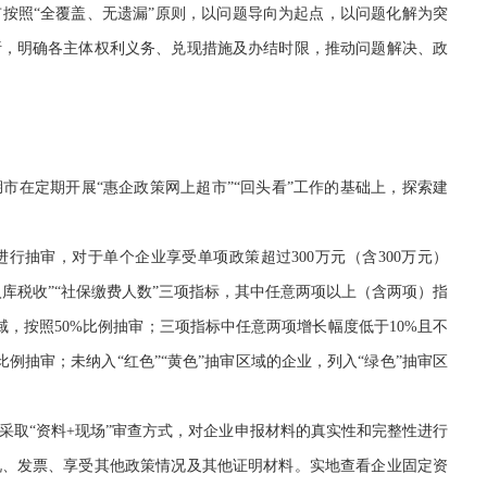
按照“全覆盖、无遗漏”原则，以问题导向为起点，以问题化解为突
析，明确各主体权利义务、兑现措施及办结时限，推动问题解决、政
在定期开展“惠企政策网上超市”“回头看”工作的基础上，探索建
抽审，对于单个企业享受单项政策超过300万元（含300万元）
入库税收”“社保缴费人数”三项指标，其中任意两项以上（含两项）指
区域，按照50%比例抽审；三项指标中任意两项增长幅度低于10%且不
比例抽审；未纳入“红色”“黄色”抽审区域的企业，列入“绿色”抽审区
取“资料+现场”审查方式，对企业申报材料的真实性和完整性进行
况、发票、享受其他政策情况及其他证明材料。实地查看企业固定资