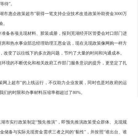
等待”。
市惠企政策超市”获得一笔支持企业技术改造政策补助资金3000万
验。
准备各项兑现材料、胶装成册，报到芜湖经开区管委会对口部门进
厨房和热水事业部总经理助理王恩金说，现在兑现政策像网购一样方
，改变了以往线下的多次跑问题，节约了大量的时间和沟通成本。
环境的不断优化和相关政府工作部门服务意识的提升，更坚定了扎
网上超市”的上线运行，不仅助力企业发展，同时也是对政府的运
我们的时限和办事材料压缩率都超过了80%。
市实行政策制定“预先推演”，即预先推演政策受众群体、兑现规
金储备与实际兑现资金需求三者之间的“黏性”，并按照“谁出台、谁