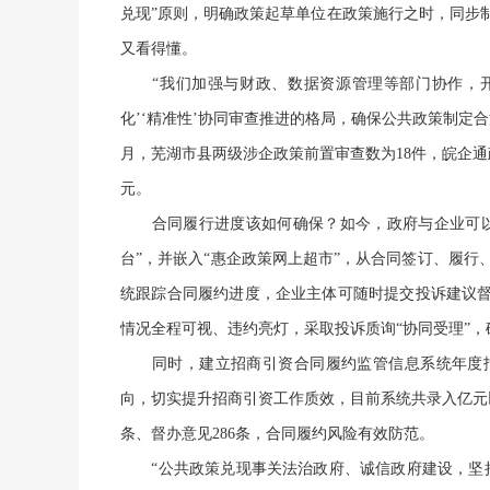
兑现”原则，明确政策起草单位在政策施行之时，同步
又看得懂。
“我们加强与财政、数据资源管理等部门协作，开展
化’‘精准性’协同审查推进的格局，确保公共政策制定
月，芜湖市县两级涉企政策前置审查数为18件，皖企通政策
元。
合同履行进度该如何确保？如今，政府与企业可以“
台”，并嵌入“惠企政策网上超市”，从合同签订、履
统跟踪合同履约进度，企业主体可随时提交投诉建议督
情况全程可视、违约亮灯，采取投诉质询“协同受理”，
同时，建立招商引资合同履约监管信息系统年度报
向，切实提升招商引资工作质效，目前系统共录入亿元以
条、督办意见286条，合同履约风险有效防范。
“公共政策兑现事关法治政府、诚信政府建设，坚持