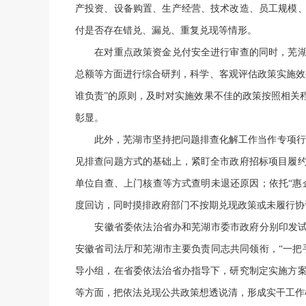
产投资、设备购置、生产经营、技术改造、员工规模
付是否存在错兑、漏兑、重复兑现等情形。
在对重点政策资金兑付安全进行审查的同时，芜湖
总额等方面进行综合研判，科学、客观评估政策实施效
谁负责”的原则，及时对实施效果不佳的政策按照相关
彰显。
此外，芜湖市坚持把问题排查化解工作当作专项行动的基
见排查问题方式的基础上，紧盯全市政府招标项目履
单位自查、上门核查等方式查明未退还原因；依托“惠
度回访，同时摸排政府部门不按期兑现政策或未履行协
安徽省委依法治省办和芜湖市委市政府分别印发试点
安徽省司法厅和芜湖市主要负责同志共同领衔，“一把
导小组，在省委依法治省办指导下，研究制定实施方
等方面，把依法兑现公共政策想透说清，形成实干工作