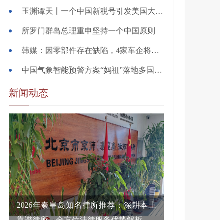
玉渊谭天丨一个中国新税号引发美国大焦虑
所罗门群岛总理重申坚持一个中国原则
韩媒：因零部件存在缺陷，4家车企将在韩国召回逾51.2万辆汽车
中国气象智能预警方案“妈祖”落地多国——跨越山海 共护万家灯火
新闻动态
2026年秦皇岛知名律所推荐：深耕本土
靠谱律所，全方位法律服务优势解析