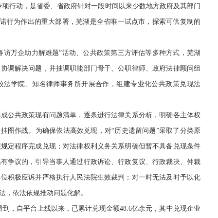
项行动，是省委、省政府针对一段时间以来少数地方政府及其部门
践诺行为作出的重大部署，芜湖是全省唯一试点市，探索可供复制的
春访万企助力解难题”活动、公共政策第三方评估等多种方式，芜湖
，协调解决问题，并抽调职能部门骨干、公职律师、政府法律顾问组
校法学院、知名律师事务所开展合作，组建专业化公共政策兑现法
成公共政策现有问题清单，逐条进行法律关系分析，明确各主体权
行挂图作战。为确保依法高效兑现，对“历史遗留问题”采取了分类原
照规定程序完成兑现；对法律权利义务关系明确但暂不具备兑现条件
系有争议的，引导当事人通过行政诉讼、行政复议、行政裁决、仲裁
单位积极应诉并严格执行人民法院生效裁判；对一时无法及时予以化
法，依法依规推动问题化解。
到，自平台上线以来，已累计兑现金额48.6亿余元，其中兑现企业