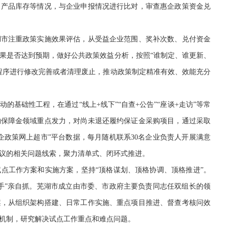
、产品库存等情况，与企业申报情况进行比对，审查惠企政策资金兑
市注重政策实施效果评估，从受益企业范围、奖补次数、兑付资金
果是否达到预期，做好公共政策效益分析，按照“谁制定、谁更新、
程序进行修改完善或者清理废止，推动政策制定精准有效、效能充分
础性工程，在通过“线上+线下”“自查+公告”“座谈+走访”等常
约保障金领域重点发力，对尚未退还履约保证金采购项目，通过采取
企政策网上超市”平台数据，每月随机联系30名企业负责人开展满意
议的相关问题线索，聚力清单式、闭环式推进。
工作方案和实施方案，坚持“顶格谋划、顶格协调、顶格推进”。
手”亲自抓。芜湖市成立由市委、市政府主要负责同志任双组长的领
案，从组织架构搭建、日常工作实施、重点项目推进、督查考核问效
机制，研究解决试点工作重点和难点问题。