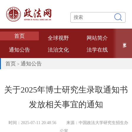
首页
全球视野
网站简介
更多
通知公告
法治文化
法学在线
专题专栏
网络课堂
法学论文
首页
通知公告
>
数智政法
法学专家
法治政府
热点评述
经典案例
法大文创
关于2025年博士研究生录取通知书
普法视频
联系我们
发放相关事宜的通知
时间：2025-07-11 20:48:56
来源：中国政法大学研究生招生办
公室