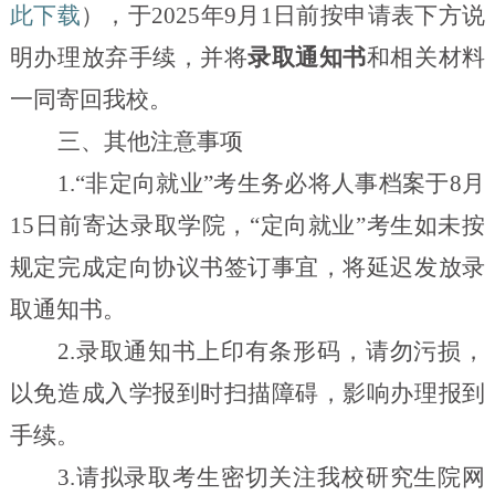
此下载
），于
2025
年
9
月
1
日前按申请表下方说
明办理放弃手续，并将
录取通知书
和相关材料
一同寄回我校。
三、其他注意事项
1.
“非定向就业”考生务必将人事档案于
8
月
15
日前寄达录取学院，“定向就业”考生如未按
规定完成定向协议书签订事宜，将延迟发放录
取通知书。
2.
录取通知书上印有条形码，请勿污损，
以免造成入学报到时扫描障碍，影响办理报到
手续。
3.
请拟录取考生密切关注我校研究生院网