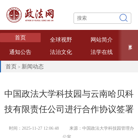
首页
全球视野
网站简介
更多
通知公告
法治文化
法学在线
专题专栏
网络课堂
法学论文
首页
新闻动态
>
数智政法
法学专家
法治政府
热点评述
经典案例
法大文创
中国政法大学科技园与云南哈贝科
普法视频
联系我们
技有限责任公司进行合作协议签署
时间：2025-11-27 12:06:48
来源：中国政法大学科技园管理办
公室