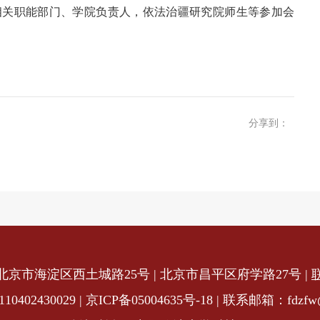
相关职能部门、学院负责人，依法治疆研究院师生等参加会
分享到：
北京市海淀区西土城路25号 | 北京市昌平区府学路27号
|
402430029 | 京ICP备05004635号-18 | 联系邮箱：fdzfw@c