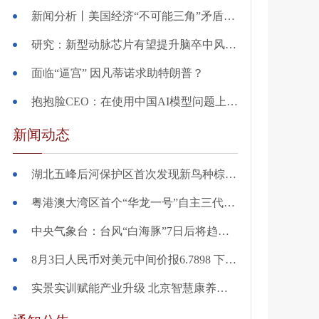
新闻分析丨美国经济“不可能三角”矛盾交织冲击世界
研究：新型动脉芯片有望提升脑卒中风险预测能力
面临“逼宫” 因凡蒂诺求助特朗普？
抱抱脸CEO：在使用中国AI模型问题上 美国不要“自废武功”
新闻动态
湖北五峰后河保护区首次发现新鸟种棕尾褐鹟
粤港澳大湾区首个“华龙一号”自主三代核电项目一期工程全面建成投运
中央气象台：台风“白海豚”7日后将趋向我国华东沿海
8月3日人民币对美元中间价报6.7898 下调4个基点
实景实训赋能产业升级 北京智慧康养机器人应用大赛收官