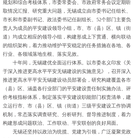
规划和综合考核体系，市委常委会、市政府常务会议定期听
取情况汇报、研究重大问题，无锡成立由市委书记任组长、
市长和市委副书记、政法委书记任副组长、
52
个部门主要负
责人为成员的平安建设领导小组，市、市（县）区、镇（街
道）均成立相应的领导小组，构建形成上下贯通、横向联动
的组织架构，着力推动维护平安稳定的任务措施在各地、各
行业、各领域落地生根、落实见效。
十年间，无锡建优全面运行体系。以市委名义印发《关
于深入推进更高水平平安无锡建设的实施意见》，召开深入
推进更高水平平安无锡建设动员部署会，研究构建覆盖各市
（县）区、涵盖各行业部门的平安建设责任制实施办法、评
价考核指标体系，制定落实平安建设职能部门权责清单，建
立运行市、市（县）区、镇（街道）三级平安建设工作协调
机制，常态落实调查研究、分析研判、督导推进制度，着力
构建形成问题联治、工作联动、平安联创的良好局面。
无锡还坚持以政治为统揽、党建为引领，广泛凝聚党政