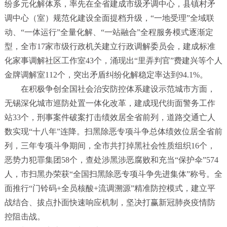
纷多元化解体系，率先在全省建成市级矛调中心，县镇村矛
调中心（室）规范化建设全面提档升级，
“
一地受理
”
全域联
动、
“
一体运行
”
全量化解、
“
一站融合
”
全程服务模式逐渐定
型，全市
17
家市级行政机关建立行政调解委员会，建成标准
化家事调解社区工作室
43
个，涌现出
“
里弄判官
”
费建兴等个人
金牌调解室
112
个，突出矛盾纠纷化解稳定率达到
94.1%
。
在积极争创全国社会治安防控体系建设示范城市方面，
无锡深化城市巡防处置一体化改革，建成现代街面警务工作
站
33
个，刑事案件破案打击绩效居全省前列，道路交通亡人
数实现
“
十八年
”
连降。扫黑除恶专项斗争总体绩效位居全省前
列，三年专项斗争期间，全市共打掉黑社会性质组织
16
个，
恶势力犯罪集团
58
个，查处涉黑涉恶腐败和充当
“
保护伞
”574
人，市扫黑办荣获
“
全国扫黑除恶专项斗争先进集体
”
称号。全
面推行
“
门铃码
+
全员核酸
+
流调溯源
”
精准防控模式，建立平
战结合、拔点扑面快速响应机制，坚决打赢新冠肺炎疫情防
控阻击战。