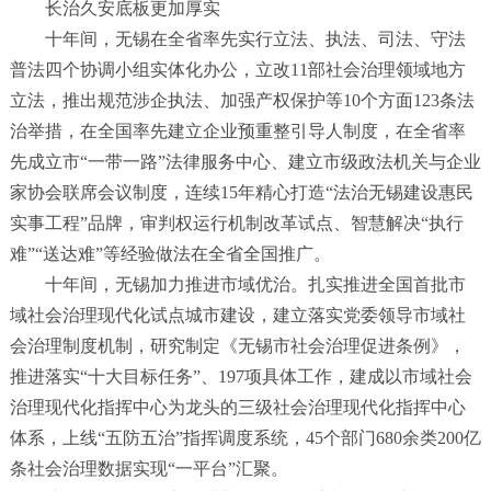
长治久安底板更加厚实
十年间，无锡在全省率先实行立法、执法、司法、守法
普法四个协调小组实体化办公，立改
11
部社会治理领域地方
立法，推出规范涉企执法、加强产权保护等
10
个方面
123
条法
治举措，在全国率先建立企业预重整引导人制度，在全省率
先成立市
“
一带一路
”
法律服务中心、建立市级政法机关与企业
家协会联席会议制度，连续
15
年精心打造
“
法治无锡建设惠民
实事工程
”
品牌，审判权运行机制改革试点、智慧解决
“
执行
难
”“
送达难
”
等经验做法在全省全国推广。
十年间，无锡加力推进市域优治。扎实推进全国首批市
域社会治理现代化试点城市建设，建立落实党委领导市域社
会治理制度机制，研究制定《无锡市社会治理促进条例》，
推进落实
“
十大目标任务
”
、
197
项具体工作，建成以市域社会
治理现代化指挥中心为龙头的三级社会治理现代化指挥中心
体系，上线
“
五防五治
”
指挥调度系统，
45
个部门
680
余类
200
亿
条社会治理数据实现
“
一平台
”
汇聚。