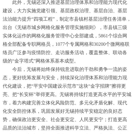
此外，无锡还深入推进基层治理体系和治理能力现代化
建设，大力实施党建引领、基层政权治理、基层自治、基层
法治能力提升
“
四项工程
”
，制定市县镇村基层治理任务清单，
出台《无锡市城乡网格化服务管理实施细则》，市县镇三级
实体化运作的网格化服务管理中心全部建成，
5861
个综合网
格全部配备专职网格员，
1077
个专属网格和
30200
个微网格联
络员广泛参与疫情防控、走访服务活动，覆盖整体、联动各
级的
“
金字塔式
”
网格体系基本成型。
今后，无锡将始终保持锐意进取的干劲和勇争一流的姿
态，更好统筹发展与安全，持续深化治理体系和治理能力现
代化建设，把
“
平安中国建设示范市
”
这块
“
金字招牌
”
擦得更
亮、把
“
长安杯
”
举得更高。无锡将持续打造更高水平的平安城
市，着力构建完善立体化风险防范、多元化矛盾化解、现代
化安全防控体系，巩固发展好无锡持续平安稳定的良好态
势，确保政治更安全、社会更安定、人民更安宁；打造更高
品质的法治城市，坚持全面推进科学立法、严格执法、公正