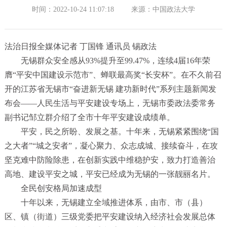
时间：2022-10-24 11:07:18
来源：中国政法大学
法治日报全媒体记者
丁国锋
通讯员
锡政法
无锡群众安全感从
93%
提升至
99.47%
，连续
4
届
16
年荣
膺
“
平安中国建设示范市
”
、蝉联最高奖
“
长安杯
”
。在不久前召
开的江苏省无锡市
“
奋进新无锡
建功新时代
”
系列主题新闻发
布会
——
人民生活与平安建设专场上，无锡市委政法委常务
副书记邹立群介绍了全市十年平安建设成绩单。
平安，民之所盼、发展之基。十年来，无锡紧紧围绕
“
国
之大者
”“
城之安者
”
，凝心聚力、众志成城、接续奋斗，在攻
坚克难中防险除患，在创新实践中维稳护安，致力打造善治
高地、建设平安之城，平安已经成为无锡的一张靓丽名片。
全民创安格局加速成型
十年以来，无锡建立全域推进体系，由市、市（县）
区、镇（街道）三级党委把平安建设纳入经济社会发展总体