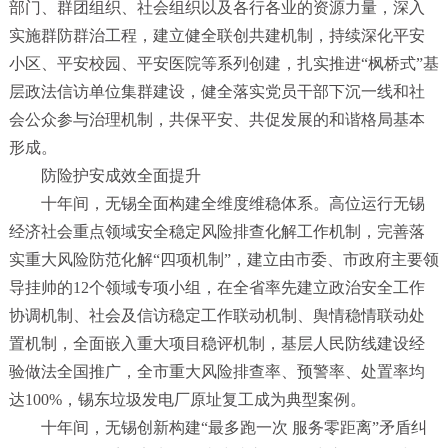
部门、群团组织、社会组织以及各行各业的资源力量，深入
实施群防群治工程，建立健全联创共建机制，持续深化平安
小区、平安校园、平安医院等系列创建，扎实推进
“
枫桥式
”
基
层政法信访单位集群建设，健全落实党员干部下沉一线和社
会公众参与治理机制，共保平安、共促发展的和谐格局基本
形成。
防险护安成效全面提升
十年间，无锡全面构建全维度维稳体系。高位运行无锡
经济社会重点领域安全稳定风险排查化解工作机制，完善落
实重大风险防范化解
“
四项机制
”
，建立由市委、市政府主要领
导挂帅的
12
个领域专项小组，在全省率先建立政治安全工作
协调机制、社会及信访稳定工作联动机制、舆情稳情联动处
置机制，全面嵌入重大项目稳评机制，基层人民防线建设经
验做法全国推广，全市重大风险排查率、预警率、处置率均
达
100%
，锡东垃圾发电厂原址复工成为典型案例。
十年间，无锡创新构建
“
最多跑一次
服务零距离
”
矛盾纠