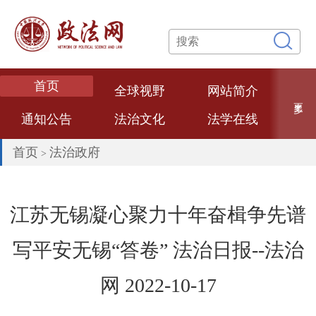
首页
全球视野
网站简介
更多
通知公告
法治文化
法学在线
专题专栏
网络课堂
法学论文
首页
法治政府
>
数智政法
法学专家
法治政府
热点评述
经典案例
法大文创
江苏无锡凝心聚力十年奋楫争先谱
普法视频
联系我们
写平安无锡“答卷” 法治日报--法治
网 2022-10-17