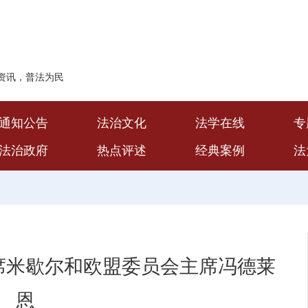
资讯，普法为民
通知公告
法治文化
法学在线
专
法治政府
热点评述
经典案例
法
席米歇尔和欧盟委员会主席冯德莱
恩