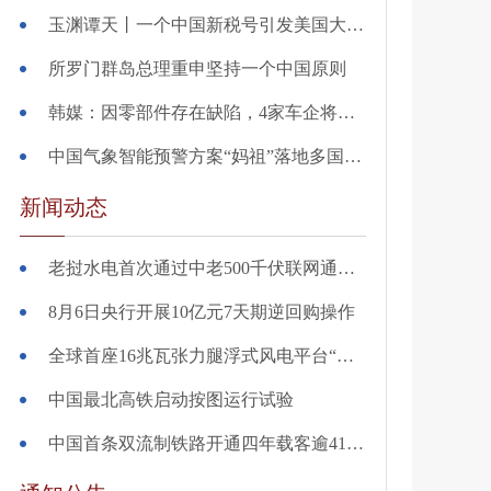
玉渊谭天丨一个中国新税号引发美国大焦虑
所罗门群岛总理重申坚持一个中国原则
韩媒：因零部件存在缺陷，4家车企将在韩国召回逾51.2万辆汽车
中国气象智能预警方案“妈祖”落地多国——跨越山海 共护万家灯火
新闻动态
老挝水电首次通过中老500千伏联网通道送达粤港澳大湾区
8月6日央行开展10亿元7天期逆回购操作
全球首座16兆瓦张力腿浮式风电平台“海油安澜号”正式投用
中国最北高铁启动按图运行试验
中国首条双流制铁路开通四年载客逾4150万人次