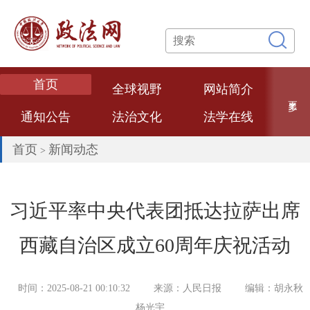
首页
全球视野
网站简介
更多
通知公告
法治文化
法学在线
专题专栏
网络课堂
法学论文
首页
新闻动态
>
数智政法
法学专家
法治政府
热点评述
经典案例
法大文创
习近平率中央代表团抵达拉萨出席
普法视频
联系我们
西藏自治区成立60周年庆祝活动
时间：2025-08-21 00:10:32
来源：人民日报
编辑：胡永秋
杨光宇